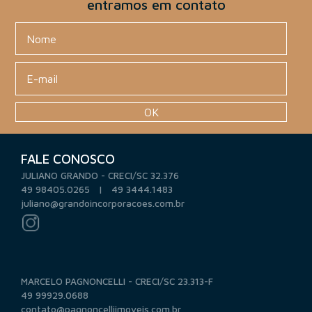
entramos em contato
OK
FALE CONOSCO
JULIANO GRANDO - CRECI/SC 32.376
49 98405.0265 | 49 3444.1483
juliano@grandoincorporacoes.com.br
MARCELO PAGNONCELLI - CRECI/SC 23.313-F
49 99929.0688
contato@pagnoncelliimoveis.com.br