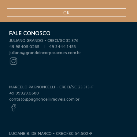
OK
FALE CONOSCO
JULIANO GRANDO - CRECI/SC 32.376
49 98405.0265 | 49 3444.1483
juliano@grandoincorporacoes.com.br
MARCELO PAGNONCELLI - CRECI/SC 23.313-F
49 99929.0688
contato@pagnoncelliimoveis.com.br
LUCIANE B. DE MARCO - CRECI/SC 54.502-F